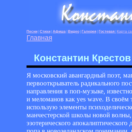
Песни
|
Стихи
|
Афиша
|
Видео
|
Галерея
|
Гостевая
|
Карта са
Главная
Константин Крестов
Я московский авангардный поэт, ма
первооткрыватель радикального по
направления в поп-музыке, известно
и меломанов как yes wave. В своём 
использую элементы психоделическ
манчестерской школы новой волны, 
эзотерического апокалиптического 
попа в новозеландском понимании, г