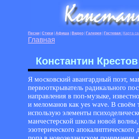
Песни
|
Стихи
|
Афиша
|
Видео
|
Галерея
|
Гостевая
|
Карта са
Главная
Константин Крестов
Я московский авангардный поэт, ма
первооткрыватель радикального по
направления в поп-музыке, известно
и меломанов как yes wave. В своём 
использую элементы психоделическ
манчестерской школы новой волны, 
эзотерического апокалиптического 
попа в новозеландском понимании, г