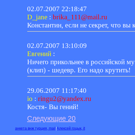
02.07.2007 22:18:47
D_jane
:
brika_111@mail.ru
Константин, если не секрет, что вы 
02.07.2007 13:10:09
Евгений
:
Ничего прикольнее в российской му
(клип) - шедевр. Его надо крутить!
29.06.2007 11:17:40
io
:
ringu2@yandex.ru
Костя- Вы гений!
Следующие 20
анкета внж турция, mail
|
Алексей гоцык, it