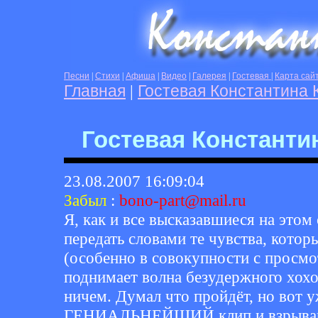
Песни
|
Стихи
|
Афиша
|
Видео
|
Галерея
|
Гостевая
|
Карта сай
Главная
|
Гостевая Константина 
Гостевая Константи
23.08.2007 16:09:04
Забыл
:
bono-part@mail.ru
Я, как и все высказавшиеся на этом
передать словами те чувства, кото
(особенно в совокупности с просмо
поднимает волна безудержного хох
ничем. Думал что пройдёт, но вот 
ГЕНИАЛЬНЕЙШИЙ клип и взрываюсь 