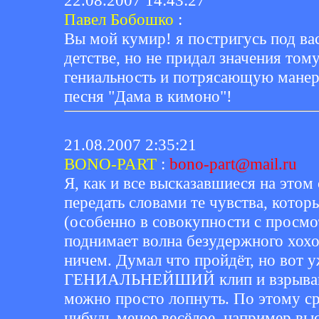
22.08.2007 14:43:27
Павел Бобошко
:
Вы мой кумир! я постригусь под вас
детстве, но не придал значения том
гениальность и потрясающую манеру
песня "Дама в кимоно"!
21.08.2007 2:35:21
BONO-PART
:
bono-part@mail.ru
Я, как и все высказавшиеся на этом
передать словами те чувства, кото
(особенно в совокупности с просмо
поднимает волна безудержного хох
ничем. Думал что пройдёт, но вот 
ГЕНИАЛЬНЕЙШИЙ клип и взрываюсь 
можно просто лопнуть. По этому ср
нибудь менее весёлое, например вы