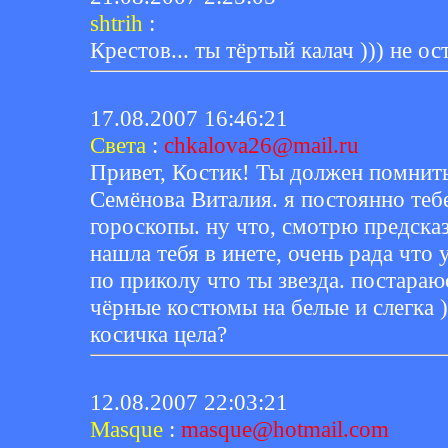
shtrih
:
Крестов... ты тёртый калач ))) не ос
17.08.2007 16:46:21
Света
:
chkalova26@mail.ru
Привет, Костик! Ты должен помнит
Семёнова Виталия. я постоянно тебе
гороскопы. ну что, смотрю предска
нашла тебя в инете, очень рада что 
по приколу что ты звезда. постараю
чёрные костюмы на белые и слегка ))
косичка цела?
12.08.2007 22:03:21
Masque
:
masque@hotmail.com