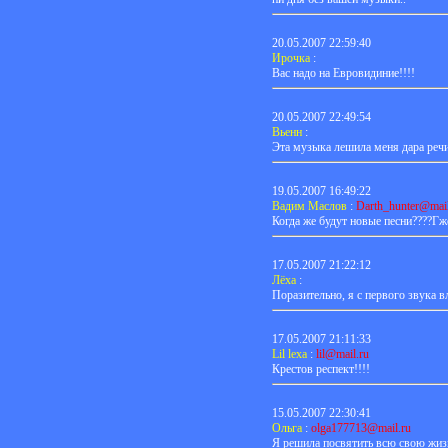
20.05.2007 22:59:40
Ирочка
:
Вас надо на Евровидиние!!!!
20.05.2007 22:49:54
Вьенн
:
Эта музыка лешила меня дара речи!
19.05.2007 16:49:22
Вадим Маслов
:
Darth_hunter@mail
Когда же будут новые песни????Г
17.05.2007 21:22:12
Лёха
:
Поразительно, я с первого звука 
17.05.2007 21:11:33
Lil lexa
:
lil@mail.ru
Крестов респект!!!!
15.05.2007 22:30:41
Ольга
:
olga177713@mail.ru
Я решила посвятить всю свою жизн