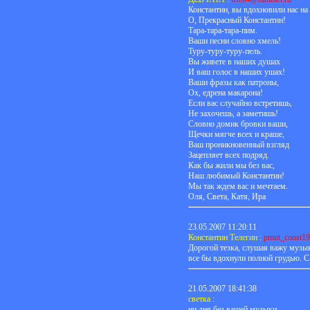
Константин, вы вдохновили нас на 
О, Прекрасный Константин!
Тара-тара-тара-пим.
Ваши песни словно хмель!
Туру-туру-туру-пель.
Вы живете в наших душах
И ваш голос в наших ушах!
Ваши фразы как патроны,
Ох, едрена макарона!
Если вас случайно встретишь,
Не захочешь, а заметишь!
Словно домик бровки ваши,
Щечки мягче всех и краше,
Ваш проникновенный взгляд
Зацепляет всех подряд.
Как бы жили мы без вас,
Наш любимый Константин!
Мы так ждем вас и мечтаем.
Оля, Света, Катя, Ира
23.05.2007 11:20:11
Константин Телегин
:
pmnt_const1
Дорогой тезка, слушая важу музыку
все бы вдохнули полной грудью. С
21.05.2007 18:41:38
светка
:
ни дня без вашей музыки..