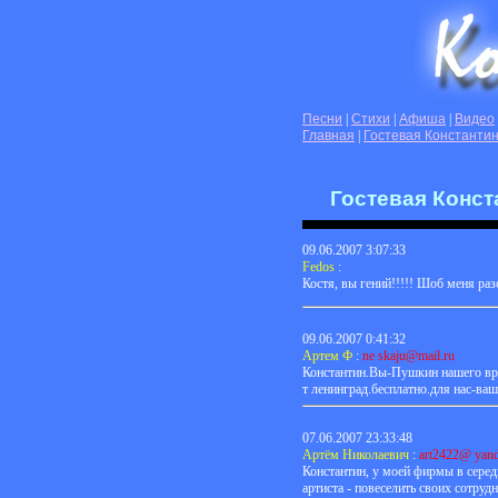
Песни
|
Стихи
|
Афиша
|
Видео
Главная
|
Гостевая Константи
Гостевая Конст
09.06.2007 3:07:33
Fedos
:
Костя, вы гений!!!!! Шоб меня разо
09.06.2007 0:41:32
Артем Ф
:
ne skaju@mail.ru
Константин.Вы-Пушкин нашего врем
т ленинград.бесплатно.для нас-ва
07.06.2007 23:33:48
Артём Николаевич
:
art2422@ yand
Константин, у моей фирмы в серед
артиста - повеселить своих сотру