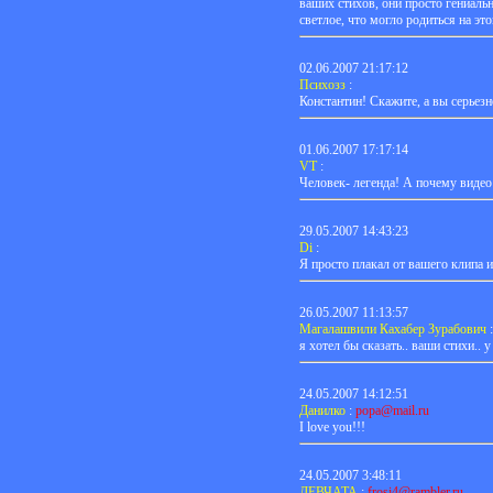
ваших стихов, они просто гениаль
светлое, что могло родиться на это
02.06.2007 21:17:12
Психозз
:
Константин! Скажите, а вы серьез
01.06.2007 17:17:14
VT
:
Человек- легенда! А почему видео
29.05.2007 14:43:23
Di
:
Я просто плакал от вашего клипа и
26.05.2007 11:13:57
Магалашвили Кахабер Зурабович
:
я хотел бы сказать.. ваши стихи.. 
24.05.2007 14:12:51
Данилко
:
popa@mail.ru
I love you!!!
24.05.2007 3:48:11
ДЕВЧАТА
:
frosi4@rambler.ru