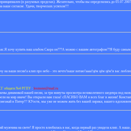
принципиален (в разумных пределах). Желательно, чтобы вы определились до 05.07.200
а ваше согласие. Удачи, творческих успехов!!!
 вас.Я хочу купить ваш альбом.Скора он???А можно с вашим автографом??Я буду самым
у на ваши песни!а клип про небо - это нечто!ваше витаю!аааа!цём цём цём!я вас люблю!
МСГ общаги №4 РГПУ
:
lesmonn@mail.ru
жены динамикой вашей песни, за три минуты просмотра великолепного шедевра под назв
рели на мир иначе! Вы открыли нам глаза! сПАСИБО ВАМ и всех благ в жизни! Констант
риезжай в Питер!!! КУостя, мы уже не можем жить без вашей лирики, вашего вдохновения
 мужчина на свете! Я просто влюбилась в вас, когда первый раз увидела клип. А ваша 