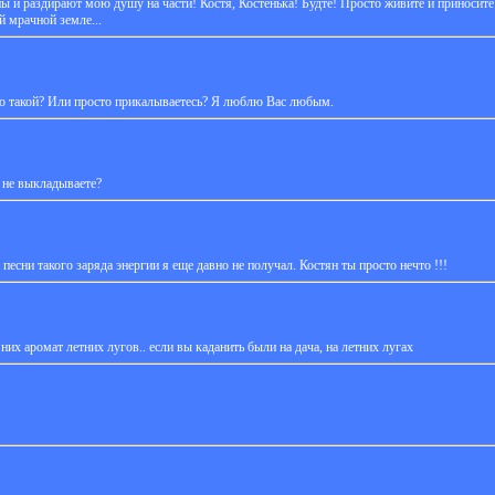
ны и раздирают мою душу на части! Костя, Костенька! Будте! Просто живите и приносите
й мрачной земле...
но такой? Или просто прикалываетесь? Я люблю Вас любым.
 не выкладываете?
 песни такого заряда энергии я еще давно не получал. Костян ты просто нечто !!!
у них аромат летних лугов.. если вы каданить были на дача, на летних лугах