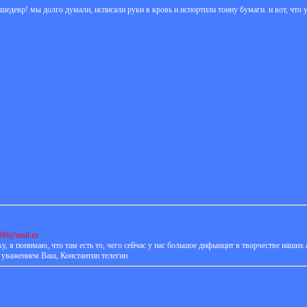
шедевр! мы долго думали, исписали руки в кровь и испортили тонну бумаги. и вот, что у
960@mail.ru
, я понимаю, что там есть то, чего сейчас у нас большое дифыицит в творчестве наших 
 уважением Ваш, Константин телегин