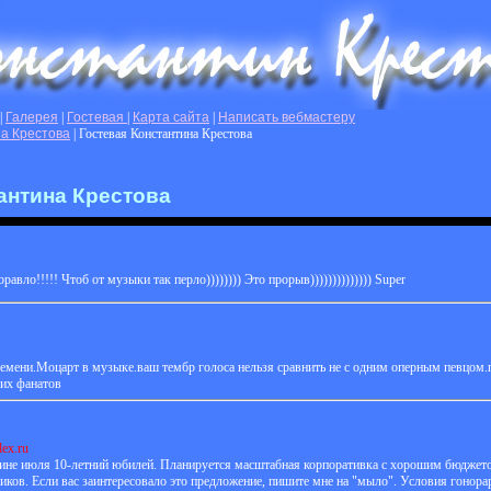
|
Галерея
|
Гостевая
|
Карта сайта
|
Написать вебмастеру
на Крестова
| Гостевая Константина Крестова
антина Крестова
равло!!!!! Чтоб от музыки так перло)))))))) Это прорыв)))))))))))))) Super
ени.Моцарт в музыке.ваш тембр голоса нельзя сравнить не с одним оперным певцом.про
ших фанатов
ex.ru
ине июля 10-летний юбилей. Планируется масштабная корпоративка с хорошим бюджетом
дников. Если вас заинтересовало это предложение, пишите мне на "мыло". Условия гонор