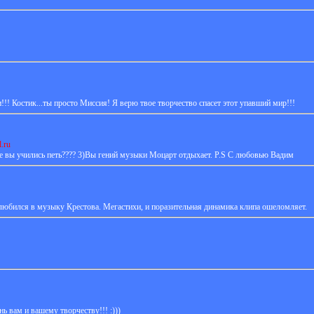
!! Костик...ты просто Миссия! Я верю твое творчество спасет этот упавший мир!!!
.ru
же вы учились петь???? 3)Вы гений музыки Моцарт отдыхает. P.S С любовью Вадим
влюбился в музыку Крестова. Мегастихи, и поразительная динамика клипа ошеломляет.
ь вам и вашему творчеству!!! :)))