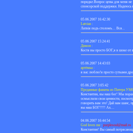
порядке.Вопрос цены для меня не 
спонсорской поддержки. Надеюсь н
05.06.2007 16:42:30
Latvian
:
Латвiя подъ столомъ.... Вся...
05.06.2007 15:24:41
Димон
:
Костя вы просто БОГ,я в шоке от
05.06.2007 14:43:03
артёмка
:
я вас люблю!я просто сутками дроч
05.06.2007 3:05:42
Преданные фанаты из Питера У
Константин, вы наш бог! Мы пора
осмыслили свои ценности, посмот
говорить вам это! Дай нам шанс, п
вы наш БОГ!!!!! Ах....
04.06.2007 16:44:54
God loves me
:
purplesoul@mail.ru
Константин! Вы самый потрясающий