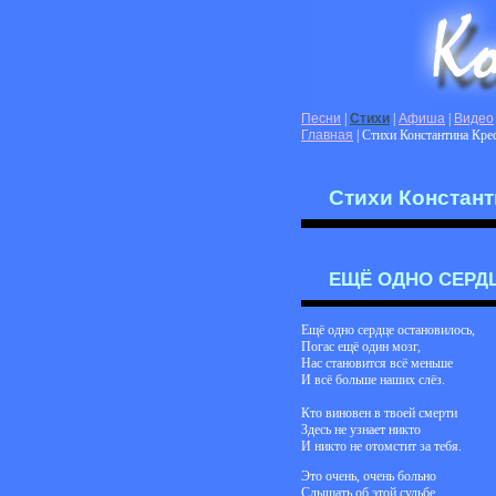
Песни
|
Стихи
|
Афиша
|
Видео
Главная
| Стихи Константина Кре
Стихи Констант
ЕЩЁ ОДНО СЕРД
Ещё одно сердце остановилось,
Погас ещё один мозг,
Нас становится всё меньше
И всё больше наших слёз.
Кто виновен в твоей смерти
Здесь не узнает никто
И никто не отомстит за тебя.
Это очень, очень больно
Слышать об этой судьбе,