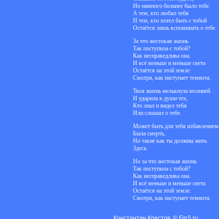
Но намного больнее было тебе.
А тем, кто любил тебя
И тем, кто хотел быть с тобой
Остаётся лишь вспоминать о тебе.
За что жестокая жизнь
Так поступила с тобой?
Как несправедлива она.
И всё меньше и меньше света
Остаётся на этой земле.
Смотри, как наступает темнота.
Твоя жизнь мелькнула молнией
И ударила в души тех,
Кто знал и видел тебя
Или слышал о тебе.
Может быть для тебя избавлением
Была смерть,
Но такие как ты должны жить
Здесь.
Но за что жестокая жизнь
Так поступила с тобой?
Как несправедлива она.
И всё меньше и меньше света
Остаётся на этой земле.
Смотри, как наступает темнота.
Константин Крестов. © FinS.ru