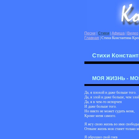
Песни
|
Стихи
|
Афиша
|
Видео
Главная
| Стихи Константина Кре
Стихи Констант
МОЯ ЖИЗНЬ - МО
Да, я плохой и даже больше того.
Да, я злой и даже больше, чем злой
Да, я в чем-то испорчен
И даже больше того.
Но никто не может судить меня,
Кроме меня самого.
Я жгу свою жизнь во имя свободы
Отныне жизнь моя станет только м
Я обрушил свой гнев