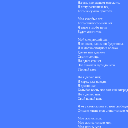
На тех, кто мешает мне жить.
Я хочу раскаянья тех,
Кого не сумею простить.
Моя скорбь о тех,
Кого сейчас со мной нет.
Я знаю в моём пути
Будет много тех.
Мой следующий шаг
Я не знаю, каким он будет пока.
И я молча смотрю в облака.
Где-то там вдалеке
Светит солнце,
Но здесь его нет.
Это значит в пути до него
Тёмный свет.
Но я делаю шаг,
И страх уже позади.
Я делаю шаг,
Хоть бог весть, что там ещё вперед
Но я делаю шаг.
Свой новый шаг.
Я жгу свою жизнь во имя свободы
Отныне жизнь моя станет только м
Моя жизнь, моя.
Моя жизнь, только моя.
Моя жизнь, моя.