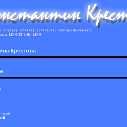
|
Галерея
|
Гостевая
|
Карта сайта
|
Написать вебмастеру
стова
|
МОЯ ЖИЗНЬ - МОЯ
ина Крестова
Я
.
 людей.
оей.