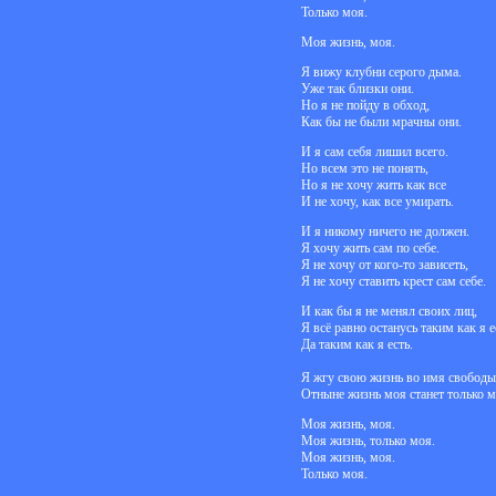
Только моя.
Моя жизнь, моя.
Я вижу клубни серого дыма.
Уже так близки они.
Но я не пойду в обход,
Как бы не были мрачны они.
И я сам себя лишил всего.
Но всем это не понять,
Но я не хочу жить как все
И не хочу, как все умирать.
И я никому ничего не должен.
Я хочу жить сам по себе.
Я не хочу от кого-то зависеть,
Я не хочу ставить крест сам себе.
И как бы я не менял своих лиц,
Я всё равно останусь таким как я е
Да таким как я есть.
Я жгу свою жизнь во имя свободы
Отныне жизнь моя станет только м
Моя жизнь, моя.
Моя жизнь, только моя.
Моя жизнь, моя.
Только моя.