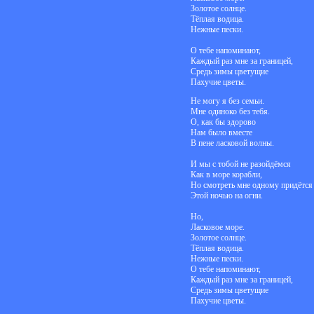
Золотое солнце.
Тёплая водица.
Нежные пески.
О тебе напоминают,
Каждый раз мне за границей,
Средь зимы цветущие
Пахучие цветы.
Не могу я без семьи.
Мне одиноко без тебя.
О, как бы здорово
Нам было вместе
В пене ласковой волны.
И мы с тобой не разойдёмся
Как в море корабли,
Но смотреть мне одному придётся
Этой ночью на огни.
Но,
Ласковое море.
Золотое солнце.
Тёплая водица.
Нежные пески.
О тебе напоминают,
Каждый раз мне за границей,
Средь зимы цветущие
Пахучие цветы.