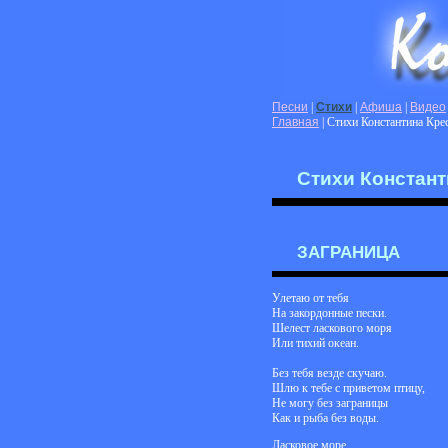
Песни
|
Стихи
|
Афиша
|
Видео
Главная
| Стихи Константина Кре
Стихи Констант
ЗАГРАНИЦА
Улетаю от тебя
На закордонные пески.
Шелест ласкового моря
Или тихий океан.
Без тебя везде скучаю.
Шлю к тебе с приветом птицу,
Не могу без заграницы
Как и рыба без воды.
Ласковое море.