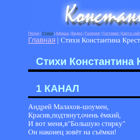
Песни
|
Стихи
|
Афиша
|
Видео
|
Галерея
|
Гостевая
|
Карта сай
Главная
| Стихи Константина Крес
Стихи Константина 
1 КАНАЛ
Андрей Малахов-шоумен,
Красив,подтянут,очень ёмкий,
И вот меня,в"Большую стирку"
Он наконец зовёт на съёмки!