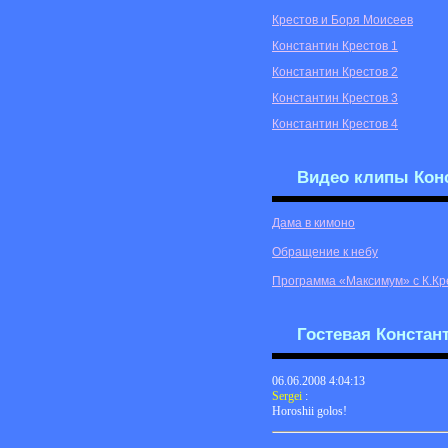
Крестов и Боря Моисеев
Константин Крестов 1
Константин Крестов 2
Константин Крестов 3
Константин Крестов 4
Видео клипы Конс
Дама в кимоно
Обращение к небу
Программа «Максимум» с К.К
Гостевая Констан
06.06.2008 4:04:13
Sergei
:
Horoshii golos!