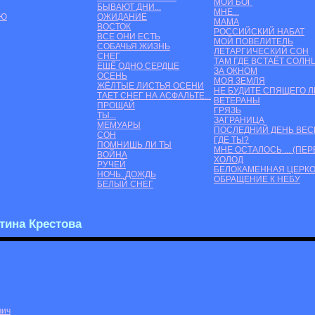
МОЙ БОГ
БЫВАЮТ ДНИ...
МНЕ...
АЮ
ОЖИДАНИЕ
МАМА
ВОСТОК
РОССИЙСКИЙ НАБАТ
ВСЕ ОНИ ЕСТЬ
МОЙ ПОВЕЛИТЕЛЬ
СОБАЧЬЯ ЖИЗНЬ
ЛЕТАРГИЧЕСКИЙ СОН
СНЕГ
ТАМ ГДЕ ВСТАЁТ СОЛН
ЕЩЁ ОДНО СЕРДЦЕ
ЗА ОКНОМ
ОСЕНЬ
МОЯ ЗЕМЛЯ
ЖЁЛТЫЕ ЛИСТЬЯ ОСЕНИ
НЕ БУДИТЕ СПЯЩЕГО Л
ТАЕТ СНЕГ НА АСФАЛЬТЕ...
ВЕТЕРАНЫ
ПРОЩАЙ
ГРЯЗЬ
ТЫ...
ЗАГРАНИЦА
МЕМУАРЫ
ПОСЛЕДНИЙ ДЕНЬ ВЕ
СОН
ГДЕ ТЫ?
ПОМНИШЬ ЛИ ТЫ
МНЕ ОСТАЛОСЬ ... (ПЕ
ВОЙНА
ХОЛОД
РУЧЕЙ
БЕЛОКАМЕННАЯ ЦЕРК
НОЧЬ. ДОЖДЬ
ОБРАЩЕНИЕ К НЕБУ
БЕЛЫЙ СНЕГ
тина Крестова
вич