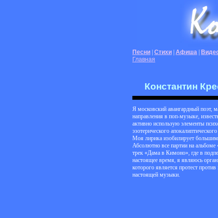
Песни
|
Стихи
|
Афиша
|
Виде
Главная
Константин Кре
Я московский авангардный поэт, 
направления в поп-музыке, извест
активно использую элементы псих
эзотерического апокалиптического 
Моя лирика изобилирует большим 
Абсолютно все партии на альбоме
трек «Дама в Кимоно», где в подп
настоящее время, я являюсь орга
которого является протест проти
настоящей музыки.