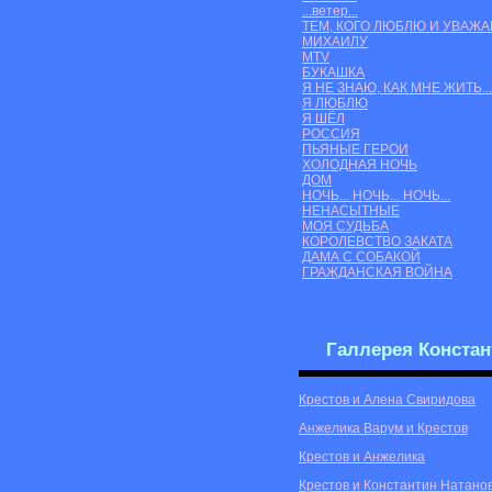
...ветер...
ТЕМ, КОГО ЛЮБЛЮ И УВАЖ
МИХАИЛУ
MTV
БУКАШКА
Я НЕ ЗНАЮ, КАК МНЕ ЖИТЬ...
Я ЛЮБЛЮ
Я ШЁЛ
РОССИЯ
ПЬЯНЫЕ ГЕРОИ
ХОЛОДНАЯ НОЧЬ
ДОМ
НОЧЬ... НОЧЬ... НОЧЬ...
НЕНАСЫТНЫЕ
МОЯ СУДЬБА
КОРОЛЕВСТВО ЗАКАТА
ДАМА С СОБАКОЙ
ГРАЖДАНСКАЯ ВОЙНА
Галлерея Констан
Крестов и Алена Свиридова
Анжелика Варум и Крестов
Крестов и Анжелика
Крестов и Константин Натано