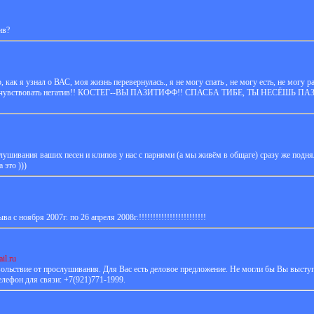
ив?
к я узнал о ВАС, моя жизнь перевернулась., я не могу спать , не могу есть, не могу ра
огу чувствовать негатив!! КОСТЕГ--ВЫ ПАЗИТИФФ!! СПАСБА ТИБЕ, ТЫ НЕСЁШЬ
слушивания ваших песен и клипов у нас с парнями (а мы живём в общаге) сразу же подн
 это )))
 с ноября 2007г. по 26 апреля 2008г.!!!!!!!!!!!!!!!!!!!!!!!!
il.ru
овольствие от прослушивания. Для Вас есть деловое предложение. Не могли бы Вы выступ
лефон для связи: +7(921)771-1999.