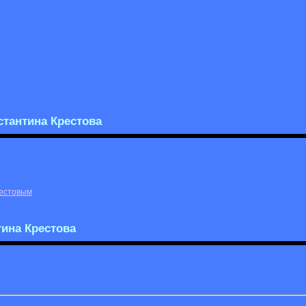
тантина Крестова
рестовым
тина Крестова