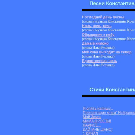
Песни Константин
Последний день весны
(слова и музыка Константина Крес
Ночь, ночь, ночь
(слова и музыка Константина Крес
Обращение к небу
(слова и музыка Константина Крес
Дама в кимоно
(слова Ильи Резника)
Мои окна выходят на север
(слова Ильи Резника)
Единственная ночь
(слова Ильи Резника)
Стихи Константин
Я опять напишу...
Презентация книги'' Избранно
Мой Замок
МАМА ПРОСТИ!
ЛАРИСЕ...
ДАЙ МНЕ ШАНС!
1 КАНАЛ