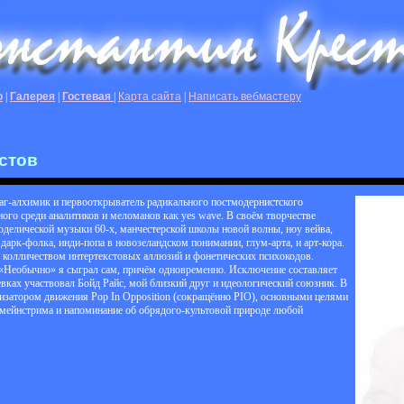
о
|
Галерея
|
Гостевая
|
Карта сайта
|
Написать вебмастеру
стов
маг-алхимик и первооткрыватель радикального постмодернистского
ного среди аналитиков и меломанов как yes wave. В своём творчестве
оделической музыки 60-х, манчестерской школы новой волны, ноу вейва,
дарк-фолка, инди-попа в новозеландском понимании, глум-арта, и арт-кора.
колличеством интертекстовых аллюзий и фонетических психокодов.
 «Необычно» я сыграл сам, причём одновременно. Исключение составляет
евках участвовал Бойд Райс, мой близкий друг и идеологический союзник. В
низатором движения Pop In Opposition (сокращённо PIO), основными целями
в мейнстрима и напоминание об обрядого-культовой природе любой