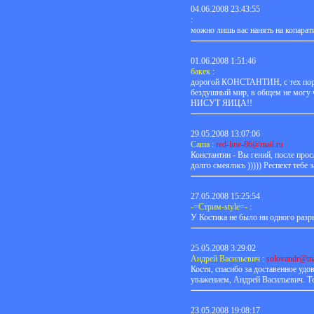
04.06.2008 23:43:55
:
можно лишь вас нанять на копарат
01.06.2008 1:51:46
бакек
:
дорогой КОНСТАНТИН, с тех пор, ка
бездушный мир, в общем не м
НИСУТ ЯИЦА!!
29.05.2008 13:07:06
Саша
:
red-line-86@mail.ru
Константин - Вы гений, после про
долго смеялись ))))) Респект тебе за
27.05.2008 15:25:54
-=Стрим-style=-
:
У Костика не было ни одного разрыва
25.05.2008 3:29:02
Андрей Васильевич
:
solovandr@ma
Костя, спасибо за доставенное уд
уважением, Андрей Васильевич. Те
23.05.2008 19:08:17