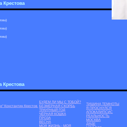
а Крестова
това)
това)
това)
а Крестова
БУДЕМ ЛИ МЫ С ТОБОЙ?
ТИШИНА ТЕМНОТЫ
е'' Константин Крестов.
БЕЗМЕРНАЯ СКОРБЬ
Я ПРОСНУЛСЯ
ТРАУРНЫЙ ГОД
АПОКАЛИПСИС
ЧЁРНАЯ КОШКА
РЕАЛЬНОСТЬ
ПРОЗА
МОСКВА
ВЕСНА
ДЯДЕ
МОЯ ЖИЗНЬ - МОЯ