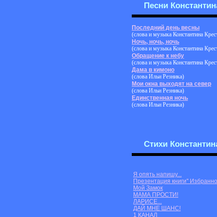
Песни Константин
Последний день весны
(слова и музыка Константина Крес
Ночь, ночь, ночь
(слова и музыка Константина Крес
Обращение к небу
(слова и музыка Константина Крес
Дама в кимоно
(слова Ильи Резника)
Мои окна выходят на север
(слова Ильи Резника)
Единственная ночь
(слова Ильи Резника)
Стихи Константин
Я опять напишу...
Презентация книги'' Избранно
Мой Замок
МАМА ПРОСТИ!
ЛАРИСЕ...
ДАЙ МНЕ ШАНС!
1 КАНАЛ