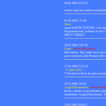
04.06.2008 23:43:55
:
можно лишь вас нанять на копарат
01.06.2008 1:51:46
бакек
:
дорогой КОНСТАНТИН, с тех пор, ка
бездушный мир, в общем не м
НИСУТ ЯИЦА!!
29.05.2008 13:07:06
Саша
:
red-line-86@mail.ru
Константин - Вы гений, после про
долго смеялись ))))) Респект тебе за
27.05.2008 15:25:54
-=Стрим-style=-
:
У Костика не было ни одного разрыва
25.05.2008 3:29:02
Андрей Васильевич
:
solovandr@ma
Костя, спасибо за доставенное уд
уважением, Андрей Васильевич. Те
23.05.2008 19:08:17