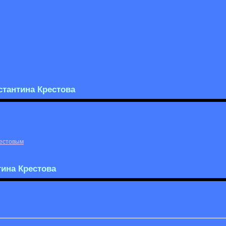
тантина Крестова
рестовым
тина Крестова