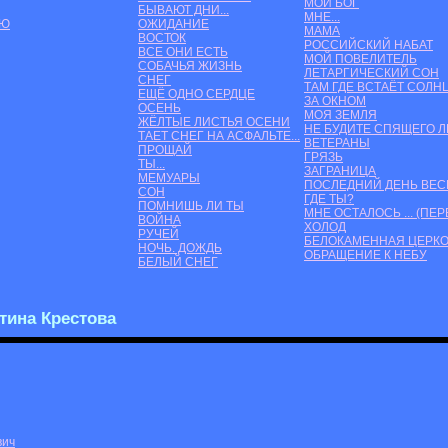
МОЙ БОГ
БЫВАЮТ ДНИ...
МНЕ...
АЮ
ОЖИДАНИЕ
МАМА
ВОСТОК
РОССИЙСКИЙ НАБАТ
ВСЕ ОНИ ЕСТЬ
МОЙ ПОВЕЛИТЕЛЬ
СОБАЧЬЯ ЖИЗНЬ
ЛЕТАРГИЧЕСКИЙ СОН
СНЕГ
ТАМ ГДЕ ВСТАЁТ СОЛН
ЕЩЁ ОДНО СЕРДЦЕ
ЗА ОКНОМ
ОСЕНЬ
МОЯ ЗЕМЛЯ
ЖЁЛТЫЕ ЛИСТЬЯ ОСЕНИ
НЕ БУДИТЕ СПЯЩЕГО Л
ТАЕТ СНЕГ НА АСФАЛЬТЕ...
ВЕТЕРАНЫ
ПРОЩАЙ
ГРЯЗЬ
ТЫ...
ЗАГРАНИЦА
МЕМУАРЫ
ПОСЛЕДНИЙ ДЕНЬ ВЕ
СОН
ГДЕ ТЫ?
ПОМНИШЬ ЛИ ТЫ
МНЕ ОСТАЛОСЬ ... (ПЕ
ВОЙНА
ХОЛОД
РУЧЕЙ
БЕЛОКАМЕННАЯ ЦЕРК
НОЧЬ. ДОЖДЬ
ОБРАЩЕНИЕ К НЕБУ
БЕЛЫЙ СНЕГ
тина Крестова
вич