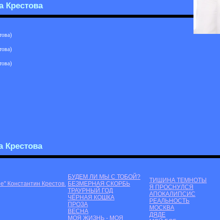
а Крестова
това)
това)
това)
а Крестова
БУДЕМ ЛИ МЫ С ТОБОЙ?
ТИШИНА ТЕМНОТЫ
е'' Константин Крестов.
БЕЗМЕРНАЯ СКОРБЬ
Я ПРОСНУЛСЯ
ТРАУРНЫЙ ГОД
АПОКАЛИПСИС
ЧЁРНАЯ КОШКА
РЕАЛЬНОСТЬ
ПРОЗА
МОСКВА
ВЕСНА
ДЯДЕ
МОЯ ЖИЗНЬ - МОЯ