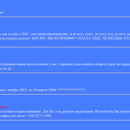
ив?
к я узнал о ВАС, моя жизнь перевернулась., я не могу спать , не могу есть, не могу ра
огу чувствовать негатив!! КОСТЕГ--ВЫ ПАЗИТИФФ!! СПАСБА ТИБЕ, ТЫ НЕСЁШЬ
слушивания ваших песен и клипов у нас с парнями (а мы живём в общаге) сразу же подн
 это )))
 с ноября 2007г. по 26 апреля 2008г.!!!!!!!!!!!!!!!!!!!!!!!!
il.ru
овольствие от прослушивания. Для Вас есть деловое предложение. Не могли бы Вы выступ
лефон для связи: +7(921)771-1999.