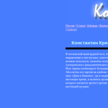
Песни
|
Стихи
|
Афиша
|
Виде
Главная
Константин Кре
Я московский авангардный поэт, 
направления в поп-музыке, извест
активно использую элементы псих
эзотерического апокалиптического 
Моя лирика изобилирует большим 
Абсолютно все партии на альбоме
трек «Дама в Кимоно», где в подп
настоящее время, я являюсь орга
которого является протест проти
настоящей музыки.