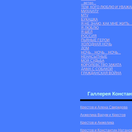
...ветер...
ТЕМ, КОГО ЛЮБЛЮ И УВАЖ
МИХАИЛУ
MTV
БУКАШКА
Я НЕ ЗНАЮ, КАК МНЕ ЖИТЬ...
Я ЛЮБЛЮ
Я ШЁЛ
РОССИЯ
ПЬЯНЫЕ ГЕРОИ
ХОЛОДНАЯ НОЧЬ
ДОМ
НОЧЬ... НОЧЬ... НОЧЬ...
НЕНАСЫТНЫЕ
МОЯ СУДЬБА
КОРОЛЕВСТВО ЗАКАТА
ДАМА С СОБАКОЙ
ГРАЖДАНСКАЯ ВОЙНА
Галлерея Констан
Крестов и Алена Свиридова
Анжелика Варум и Крестов
Крестов и Анжелика
Крестов и Константин Натано