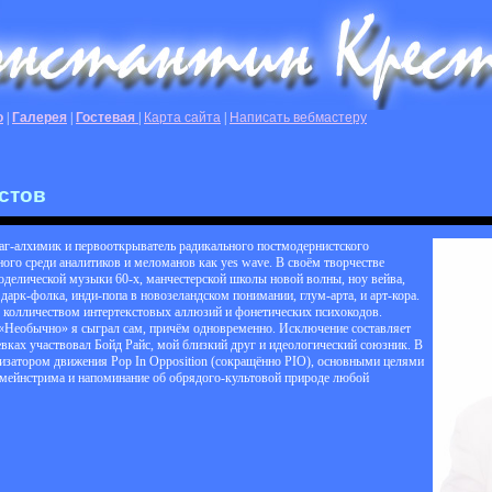
о
|
Галерея
|
Гостевая
|
Карта сайта
|
Написать вебмастеру
стов
маг-алхимик и первооткрыватель радикального постмодернистского
ного среди аналитиков и меломанов как yes wave. В своём творчестве
оделической музыки 60-х, манчестерской школы новой волны, ноу вейва,
дарк-фолка, инди-попа в новозеландском понимании, глум-арта, и арт-кора.
колличеством интертекстовых аллюзий и фонетических психокодов.
 «Необычно» я сыграл сам, причём одновременно. Исключение составляет
евках участвовал Бойд Райс, мой близкий друг и идеологический союзник. В
низатором движения Pop In Opposition (сокращённо PIO), основными целями
в мейнстрима и напоминание об обрядого-культовой природе любой