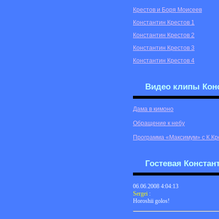
Крестов и Боря Моисеев
Константин Крестов 1
Константин Крестов 2
Константин Крестов 3
Константин Крестов 4
Видео клипы Конс
Дама в кимоно
Обращение к небу
Программа «Максимум» с К.К
Гостевая Констан
06.06.2008 4:04:13
Sergei
:
Horoshii golos!